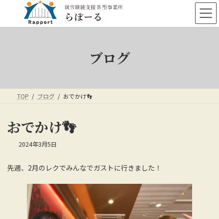
コ
ナ
ン
ビ
テ
ゲ
ン
ー
ツ
シ
ブログ
へ
ョ
ス
ン
キ
に
ッ
移
プ
動
TOP
ブログ
おでかけ👣
おでかけ👣
2024年3月5日
先週、2月のレクでみんなでガストに行きました！