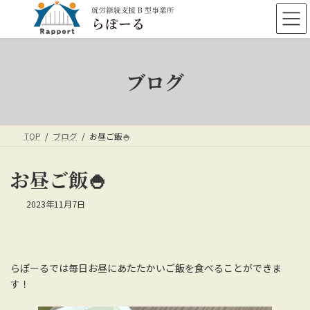
コ
ナ
ン
ビ
テ
ゲ
ン
ー
ツ
シ
ブログ
へ
ョ
ス
ン
キ
に
ッ
移
プ
動
TOP
ブログ
お昼ご飯🍚
お昼ご飯🍚
2023年11月7日
らぽーるでは毎日お昼にあたたかいご飯を食べることができま
す！