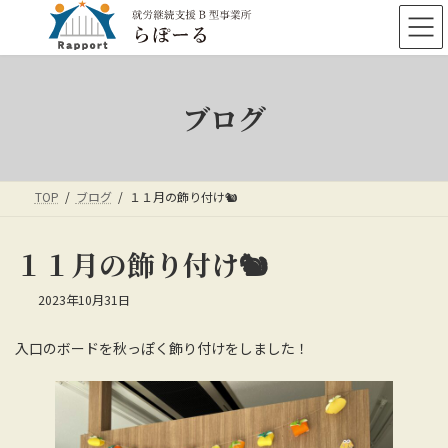
コ
ナ
ン
ビ
テ
ゲ
ン
ー
ツ
シ
ブログ
へ
ョ
ス
ン
キ
に
ッ
移
プ
動
TOP
ブログ
１１月の飾り付け🐿
１１月の飾り付け🐿
2023年10月31日
入口のボードを秋っぽく飾り付けをしました！