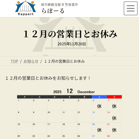
コ
ナ
ン
ビ
テ
ゲ
ン
ー
ツ
シ
１２月の営業日とお休み
へ
ョ
ス
ン
2025年11月20日
キ
に
ッ
移
プ
動
TOP
お知らせ
１２月の営業日とお休み
１２月の営業日とお休みをお知らせします！