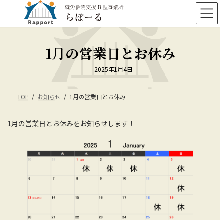
コ
ナ
ン
ビ
テ
ゲ
ン
ー
ツ
シ
1月の営業日とお休み
へ
ョ
ス
ン
2025年1月4日
キ
に
ッ
移
プ
動
TOP
お知らせ
1月の営業日とお休み
1月の営業日とお休みをお知らせします！