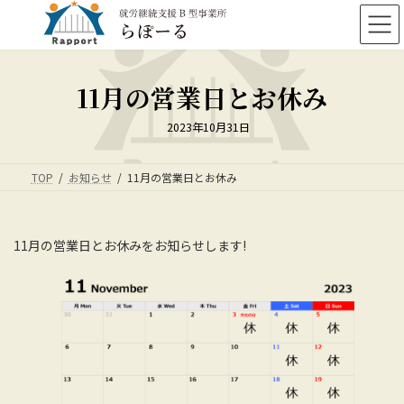
コ
ナ
ン
ビ
テ
ゲ
ン
ー
ツ
シ
11月の営業日とお休み
へ
ョ
ス
ン
2023年10月31日
キ
に
ッ
移
プ
動
TOP
お知らせ
11月の営業日とお休み
11月の営業日とお休みをお知らせします!